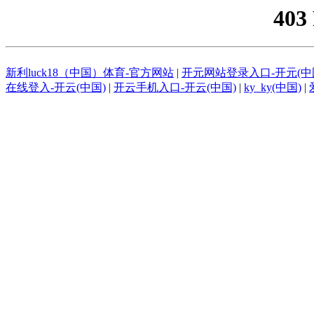
403
新利luck18（中国）体育-官方网站
|
开元网站登录入口-开元(中
在线登入-开云(中国)
|
开云手机入口-开云(中国)
|
ky_ky(中国)
|